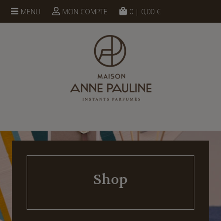
UN CONSEIL ?
contact@maison-annepauline.com
MENU
MON COMPTE
0
|
0,00
€
Shop