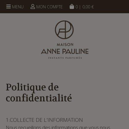
UN CONSEIL ?
contact@maison-annepauline.com
MENU
MON COMPTE
0
|
0,00
€
Politique de
confidentialité
1.COLLECTE DE L’INFORMATION
Nous recueillons des informations que vous nous