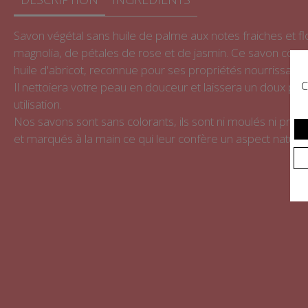
Savon végétal sans huile de palme aux notes fraiches et fl
magnolia, de pétales de rose et de jasmin. Ce savon corps
huile d'abricot, reconnue pour ses propriétés nourrissantes
C
Il nettoiera votre peau en douceur et laissera un doux pa
utilisation.
Nos savons sont sans colorants, ils sont ni moulés ni pre
et marqués à la main ce qui leur confère un aspect naturel 