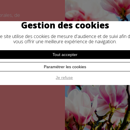
orales, de
 est enrichi en
Gestion des cookies
 et protectrices.
e site utilise des cookies de mesure d'audience et de suivi afin 
rfum après
vous offrir une meilleure expérience de navigation.
ssés mais coupés
Tout accepter
et brut.
Paramétrer les cookies
Je refuse