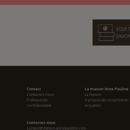
VOIR 
SAVO
Contact
La maison Anne Pauline
Contactez-nous
La maison
Politique de
A propos de nos produits
confidentialité
Actualités
Contactez-nous
contact@maison-annepauline.com