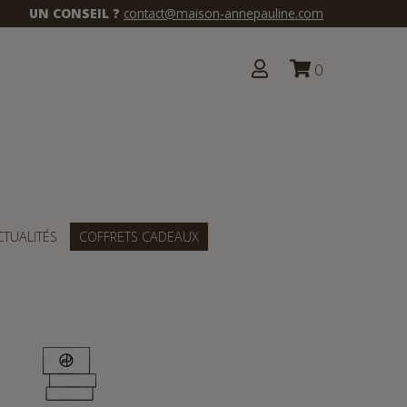
UN CONSEIL ?
contact@maison-annepauline.com
0
CTUALITÉS
COFFRETS CADEAUX